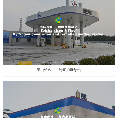
泰山钢铁——制氢加氢母站