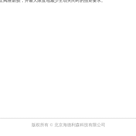
可防止阀座磨损，并最大限度地减少主动关闭时的扭矩要求。
版权所有 ©
北京海德利森科技有限公司