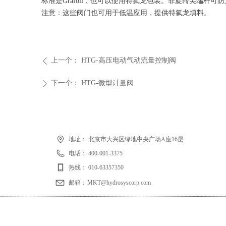
标准是Grafoil，也可以使用特氟龙包装。非旋转尖端杆
注意：这些阀门也可用于低温应用，提供特氟龙填料。
上一个：
HTG-高压电动气动流量控制阀
ꄴ
下一个：
HTG-微型计量阀
ꄲ
地址：
北京市大兴区绿地中央广场A座16层
电话：
400-001-3375
热线：
010-63357350
邮箱：
MKT@hydrosyscorp.com