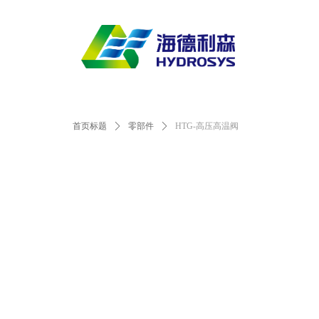
首页标题
ꄲ
零部件
ꄲ
HTG-高压高温阀