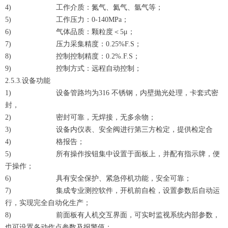
4) 工作介质：氮气、氦气、氩气等；
5) 工作压力：0-140MPa；
6) 气体品质：颗粒度＜5μ；
7) 压力采集精度：0.25%F.S；
8) 控制控制精度：0.2%.F.S；
9) 控制方式：远程自动控制；
2.5.3.设备功能
1) 设备管路均为316 不锈钢，内壁抛光处理，卡套式密
封，
2) 密封可靠，无焊接，无多余物；
3) 设备内仪表、安全阀进行第三方检定，提供检定合
4) 格报告；
5) 所有操作按钮集中设置于面板上，并配有指示牌，便
于操作；
6) 具有安全保护、紧急停机功能，安全可靠；
7) 集成专业测控软件，开机前自检，设置参数后自动运
行，实现完全自动化生产；
8) 前面板有人机交互界面，可实时监视系统内部参数，
也可设置各动作点参数及报警值；