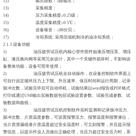
12) 输出路数：3路输出；
13) 采集精度：
14) 压力采集精度≤0.25级；
15) 温度采集精度≤0.5℃；
16) 设备噪音：≤88分贝；
17) 冷却系统: 采用压缩机制冷的油冷却系统；
2.1.3.设备功能
1) 油压疲劳试压机内核心管件部件如液压增压泵、增压
缸、液压换向阀等采用冗余设计，其中一个关键件损坏时，不影响设
备整体功能，设备可照常使用；
2) 油压疲劳试压机全自动操作，在设备控制软件界面上
可自行设定循环压力上下限、升压速率、保压时间和运行周期，记录
脉冲次数，试验完毕后可自动停机，试验结果以word报告或PDF格式
打印或通过USB输出实验数据包括试验设置参数、试验完成参数、试
验数据和曲线；
3) 油压疲劳试压机控制软件实时监测和记录脉冲压力、
脉冲次数、介质温度参数，可设置报警压力、报警温度和报警液位，
当介质泄漏或者介质温度超过安全温度时，可立刻报警，并且提示报
警信息，以提示作业人员做出正确处理，当压力超过安全压力时，系