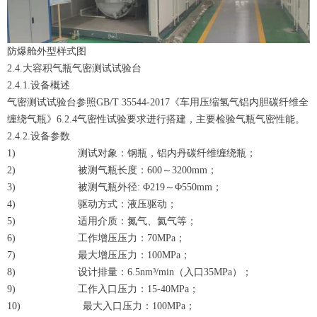
防爆舱外型样式图
2.4.大容积气瓶气密测试试验台
2.4.1.设备概述
气密测试试验台参照GB/T 35544-2017《车用压缩氢气铝内胆碳纤维全
缠绕气瓶》6.2.4气密性试验要求进行搭建，主要检验气瓶气密性能。
2.4.2.设备参数
1) 测试对象：钢瓶，铝内丹碳纤维缠绕瓶；
2) 被测气瓶长度：600～3200mm；
3) 被测气瓶外径: Φ219～Φ550mm；
4) 驱动方式：液压驱动；
5) 适用介质：氮气、氦气等；
6) 工作增压压力：70MPa；
7) 最大增压压力：100MPa；
8) 设计排量：6.5nm³/min（入口35MPa）；
9) 工作入口压力：15-40MPa；
10) 最大入口压力：100MPa；