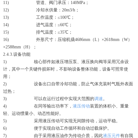
11) 管道、阀门承压：140MPa；
12) 冷却水供量：20m3/h；
13) 工作温度：≤100℃；
14) 进气温度：≤60℃；
15) 排气温度：≤35℃；
16) 外形尺寸：压缩机撬4686mm（L）×2618mm（W）
×2588mm（H）；
2.4.3.设备功能
1) 核心部件如液压增压泵、液压换向阀等采用冗余设
计，其中一个关键件损坏时，不影响设备整体功能，设备可照常使
用；
2) 设备出口自带冷却功能，防止气体充装时气瓶外表面
过热；
3) 可以在运行过程中实现大范围的
调速
。
4) 在同等输出功率下，
液压传动
装置的体积小、重量
轻、运动惯量小、动态性能好。
5) 采用液压传动可实现无间隙传动，运动平稳。
6) 便于实现自动工作循环和自动过载保护。
7) 由于采用液压油作为传动介质，因此
液压元件
有自我