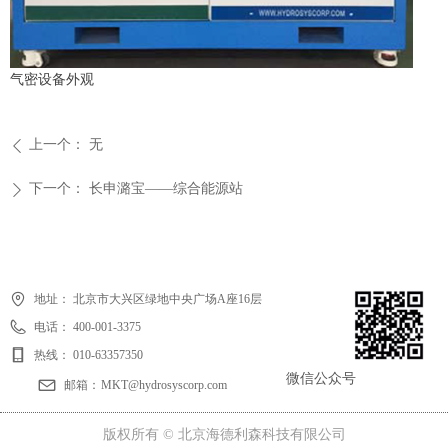
气密设备外观
上一个：
无
ꄴ
下一个：
长申潞宝——综合能源站
ꄲ
地址：
北京市大兴区绿地中央广场A座16层
电话：
400-001-3375
热线：
010-63357350
微信公众号
邮箱：
MKT@hydrosyscorp.com
版权所有 ©
北京海德利森科技有限公司