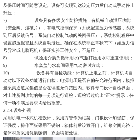
及保压时间可随意设定。设备可实现到达设定压力后自动或手动停止
升压；
7) 设备具备多级安全防护措施，有机械自动泄压功能
（安全阀、爆破片），有电气控制保护（系统配置压力传感器，系统
到压后反馈信号，系统自动控制气动阀关闭保压），系统控制程序中
设置超压报警且系统自动泄压。确保在系统非正常状态下（如压力信
号异常或电脑死机）保证实验工件安全，不超压；
8) 试验用介质为循环用水(气瓶打压用水可重复使用)；
9) 水套盖与水套间采用气动密封方式；
10) 设备具有自检功能：计算机上电之前，计算机均自
动对以下设备功能进行自检：电源电压是否在偏差允许范围内，模拟
量采集通道采集值是否在误差允许范围内。软件专门设计自检界面，
对上述所列功能的每一分项进行巡检，巡检通过给出“正常”提示，任
何一项不满足要求均给出报警。
2.2.4.设备外观
采用机电一体式机柜设计，采用方管作为框架，门板设计加强筋，保
证强度，操作面板采用不锈钢，箱体前后设置开门，维修空间充裕，
箱体材质采用优质碳钢，双面喷塑处理。