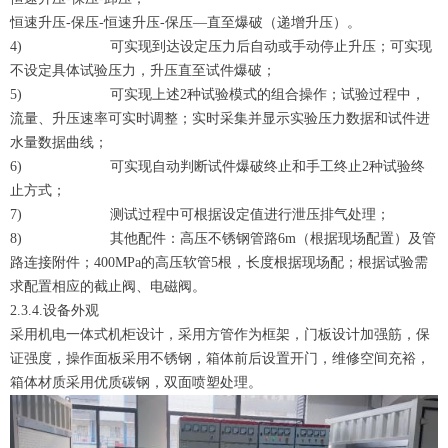
恒速升压-保压-恒速升压-保压—直至爆破（递增升压）。
4) 可实现到达设定压力后自动或手动停止升压；可实现
不设定具体试验压力，升压直至试件爆破；
5) 可实现上述2种试验模式的组合操作；试验过程中，
流量、升压速率可实时调整；实时采集并显示实验压力数据和试件进
水量数据曲线；
6) 可实现自动判断试件爆破终止和手工终止2种试验终
止方式；
7) 测试过程中可根据设定值进行泄压排气处理；
8) 其他配件：高压不锈钢管路6m（根据现场配置）及管
路连接附件；400MPa的高压软管5根，长度根据现场配；根据试验需
求配置相应的截止阀、电磁阀。
2.3.4.设备外观
采用机电一体式机柜设计，采用方管作为框架，门板设计加强筋，保
证强度，操作面板采用不锈钢，箱体前后设置开门，维修空间充裕，
箱体材质采用优质碳钢，双面喷塑处理。