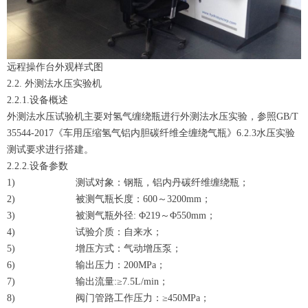
远程操作台外观样式图
2.2. 外测法水压实验机
2.2.1.设备概述
外测法水压试验机主要对氢气缠绕瓶进行外测法水压实验，参照GB/T
35544-2017《车用压缩氢气铝内胆碳纤维全缠绕气瓶》6.2.3水压实验
测试要求进行搭建。
2.2.2.设备参数
1) 测试对象：钢瓶，铝内丹碳纤维缠绕瓶；
2) 被测气瓶长度：600～3200mm；
3) 被测气瓶外径: Φ219～Φ550mm；
4) 试验介质：自来水；
5) 增压方式：气动增压泵；
6) 输出压力：200MPa；
7) 输出流量:≥7.5L/min；
8) 阀门管路工作压力：≥450MPa；